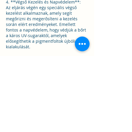
4. **Végső Kezelés és Napvédelem**:
Az eljárás végén egy speciális végső
kezelést alkalmaznak, amely segít
megőrizni és megerősíteni a kezelés
során elért eredményeket. Emellett
fontos a napvédelem, hogy védjük a bőrt
a káros UV-sugaraktól, amelyek
elősegíthetik a pigmentfoltok újbóli
kialakulását.
A ClinicCare Extra Glow Savas Pigmentfolt
Halványító Arc Kezelés hatékony
megoldást nyújt a pigmentfoltok
kezelésére és a bőr egyenletességének
visszaállítására, miközben megőrzi a bőr
hidratáltságát és ragyogását.
Ellenjavallatok:
Fontos megjegyezni, hogy minden
bőrtípus és állapot különbözik, ezért
mindig fontos előzetesen konzultálni
szakemberrel, hogy megfelelően
felmérjék az egyedi körülményeket és