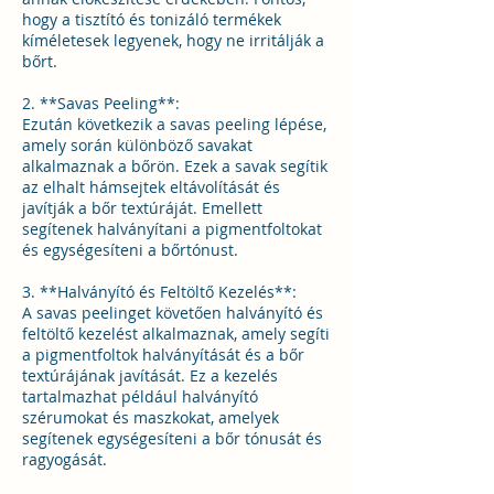
hogy a tisztító és tonizáló termékek
kíméletesek legyenek, hogy ne irritálják a
bőrt.
2. **Savas Peeling**:
Ezután következik a savas peeling lépése,
amely során különböző savakat
alkalmaznak a bőrön. Ezek a savak segítik
az elhalt hámsejtek eltávolítását és
javítják a bőr textúráját. Emellett
segítenek halványítani a pigmentfoltokat
és egységesíteni a bőrtónust.
3. **Halványító és Feltöltő Kezelés**:
A savas peelinget követően halványító és
feltöltő kezelést alkalmaznak, amely segíti
a pigmentfoltok halványítását és a bőr
textúrájának javítását. Ez a kezelés
tartalmazhat például halványító
szérumokat és maszkokat, amelyek
segítenek egységesíteni a bőr tónusát és
ragyogását.