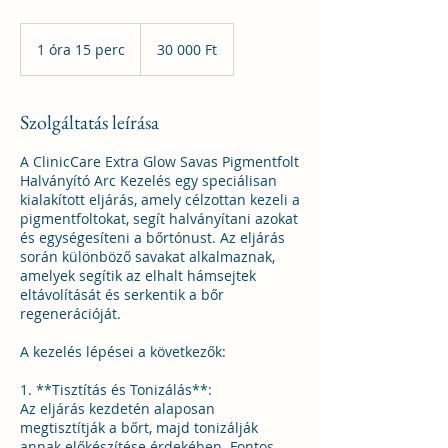
30 000
magyar
1 óra 15 perc
1
30 000 Ft
forint
ó
r
1
Szolgáltatás leírása
5
p
A ClinicCare Extra Glow Savas Pigmentfolt
e
Halványító Arc Kezelés egy speciálisan
r
kialakított eljárás, amely célzottan kezeli a
c
pigmentfoltokat, segít halványítani azokat
és egységesíteni a bőrtónust. Az eljárás
során különböző savakat alkalmaznak,
amelyek segítik az elhalt hámsejtek
eltávolítását és serkentik a bőr
regenerációját.
A kezelés lépései a következők:
1. **Tisztítás és Tonizálás**:
Az eljárás kezdetén alaposan
megtisztítják a bőrt, majd tonizálják
annak előkészítése érdekében. Fontos,