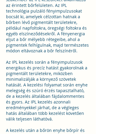
az érintett bőrfelületen. Az IPL
technológia pulzáló fényimpulzusokat
bocsát ki, amelyek célzottan hatnak a
bőrben lévő pigmentált területekre,
például napfoltokra, öregségi foltokra és
egyéb elszíneződésekről. A fényenergia
eljut a bőr mélyebb rétegeibe, ahol a
pigmentek felhígulnak, majd természetes
módon eltávoznak a bőr felszínéről.
Az IPL kezelés során a fényimpulzusok
energikus és precíz hatást gyakorolnak a
pigmentált területekre, miközben
minimalizálják a környező szövetek
hatását. A kezelési folyamat során enyhe
melegség és szúró érzés tapasztalható,
de a kezelés általában fájdalommentes
és gyors. Az IPL kezelés azonnali
eredményekkel járhat, de a végleges
hatás általában több kezelést követően
válik teljesen láthatóvá.
A kezelés után a bőrön enyhe bőrpír és