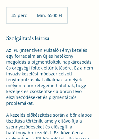
Min.
6500
45 perc
4
Min. 6500 Ft
magyar
forint
5
p
e
Szolgáltatás leírása
r
c
Az IPL (Intenzíven Pulzáló Fény) kezelés
egy forradalmian új és hatékony
megoldás a pigmentfoltok, napkárosodás
és öregségi foltok eltüntetésére. Ez a nem
invazív kezelési módszer célzott
fényimpulzusokat alkalmaz, amelyek
mélyen a bőr rétegeibe hatolnak, hogy
kezeljék és csökkentsék a bőrön lévő
elszíneződéseket és pigmentációs
problémákat.
A kezelés előkészítése során a bőr alapos
tisztítása történik, amely eltávolítja a
szennyeződéseket és elősegíti a
hatékonyabb kezelést. Ezt követően a
szakember az IPL készüléket alkalmazza