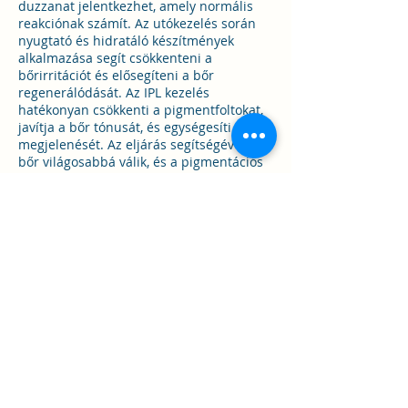
duzzanat jelentkezhet, amely normális
reakciónak számít. Az utókezelés során
nyugtató és hidratáló készítmények
alkalmazása segít csökkenteni a
bőrirritációt és elősegíteni a bőr
regenerálódását. Az IPL kezelés
hatékonyan csökkenti a pigmentfoltokat,
javítja a bőr tónusát, és egységesíti a bőr
megjelenését. Az eljárás segítségével a
bőr világosabbá válik, és a pigmentációs
problémák jelentősen csökkennek.
Ez a kezelés ideális választás azok
számára, akik szeretnék javítani bőrük
megjelenését, eltüntetni a napkárosodás,
öregségi foltok és egyéb elszíneződések
okozta problémákat. Az IPL kezelés egyre
népszerűbb választás a pigmentációs
problémák kezelésében, mivel tartós és
látványos eredményeket biztosít,
valamint hozzájárul a bőr egészségének
és szépségének megőrzéséhez. Az IPL
technológia biztosítja, hogy a bőr
színárnyalatai egységesebbé váljanak, és